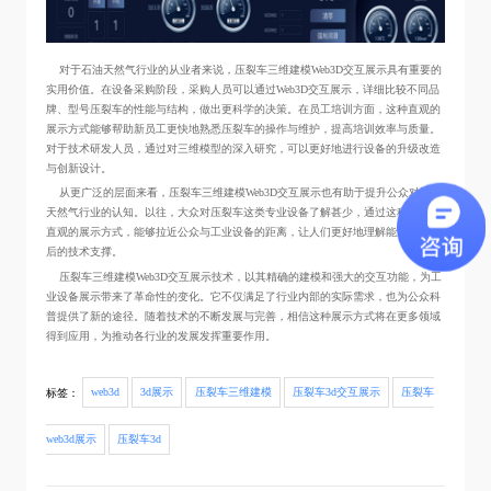
对于石油天然气行业的从业者来说，压裂车三维建模Web3D交互展示具有重要的
实用价值。在设备采购阶段，采购人员可以通过Web3D交互展示，详细比较不同品
牌、型号压裂车的性能与结构，做出更科学的决策。在员工培训方面，这种直观的
展示方式能够帮助新员工更快地熟悉压裂车的操作与维护，提高培训效率与质量。
对于技术研发人员，通过对三维模型的深入研究，可以更好地进行设备的升级改造
与创新设计。
从更广泛的层面来看，压裂车三维建模Web3D交互展示也有助于提升公众对石油
天然气行业的认知。以往，大众对压裂车这类专业设备了解甚少，通过这种生动、
直观的展示方式，能够拉近公众与工业设备的距离，让人们更好地理解能源开采背
后的技术支撑。
压裂车三维建模Web3D交互展示技术，以其精确的建模和强大的交互功能，为工
业设备展示带来了革命性的变化。它不仅满足了行业内部的实际需求，也为公众科
普提供了新的途径。随着技术的不断发展与完善，相信这种展示方式将在更多领域
得到应用，为推动各行业的发展发挥重要作用。
标签：
web3d
3d展示
压裂车三维建模
压裂车3d交互展示
压裂车
web3d展示
压裂车3d