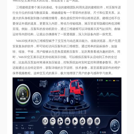
Web3D交互展示技术的出现，彻底改变了这一局面。
三维建模是整个展示的基础。专业的建模团队利用先进的建模软件，对压裂车进
行全方位的扫描与数据采集，精确捕捉每一个零部件的形状、尺寸和位置关系。从
庞大的车身框架到微小的螺丝螺母，都在虚拟空间中得以精准还原。建模过程不仅
要保证外观的逼真，更要深入内部，将动力传输线路、液压管道等隐藏结构也清晰
呈现。例如，压裂车的发动机部分，通过三维建模可以详细展示其气缸排列、曲轴
运转等内部结构，让观众仿佛拥有了一双透视眼，深入到设备内部一探究竟。
Web3D技术则为三维模型赋予了交互性与动态展示能力。借助浏览器，用户无需
安装复杂的软件，即可轻松访问压裂车的三维模型。通过简单的鼠标操作，如旋
转、缩放、平移，用户能够从任意角度观察压裂车，近距离查看感兴趣的部件。同
时，Web3D交互展示还支持动画演示功能。可以模拟压裂车从启动到工作的全过
程，比如高压泵如何将液体加压输送，控制系统如何实时监控和调整参数等。用户
还能通过点击特定部件，获取详细的文字说明、技术参数，甚至观看该部件的维护
保养视频教程。这种交互式的展示，极大地增强了用户的参与感和学习效果。