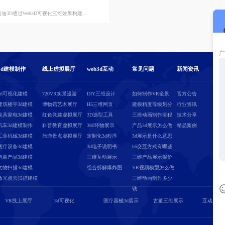
商迪3D通过Web3D可视化三维效果构建...
3d建模制作
线上虚拟展厅
web3d互动
常见问题
新闻资讯
3d可视化建模
720VR实景漫游
DIY三维设计
如何制作VR全景
官方公告
建筑楼宇3d建模
博物馆艺术展厅
H5三维网页
建模精度等级划分
行业资讯
家具家电3d建模
红色党建虚拟展厅
3D选型工具
三维动画制作流程
技术分享
汽车3d建模制作
科普教育虚拟展厅
360环物展示
产品3d展示怎么做
精品案例
工业机械3d建模
旅游景点虚拟展厅
定制化3d程序
3d展示是什么意思
医疗设备3d建模
3d电子说明书
h5交互方式有哪些
电商产品3d建模
三维互动展示
三维产品展示报价
文物扫描3d建模
组合拆解爆炸图
VR视频模型怎么做
激光点云扫描建模
三维动画制作多少
钱
VR线上展厅
3d可视化
医疗器械3d展示
古董三维展示
互动展示