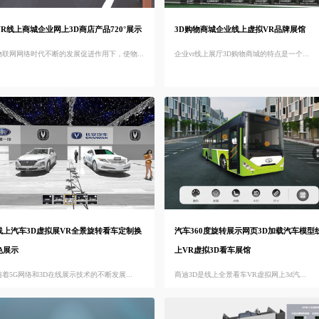
VR线上商城企业网上3D商店产品720°展示
3D购物商城企业线上虚拟VR品牌展馆
物联网网络时代不断的发展促进作用下，使物...
企业vr线上展厅3D购物商城的特点是一个...
线上汽车3D虚拟展VR全景旋转看车定制换
汽车360度旋转展示网页3D加载汽车模型
色展示
上VR虚拟3D看车展馆
随着5G网络和3D在线展示技术的不断发展...
商迪3D是线上全景看车VR虚拟网上3d汽...