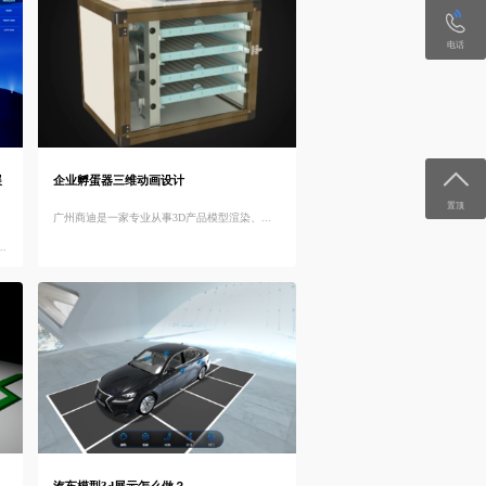
电话
展
企业孵蛋器三维动画设计
置顶
广州商迪是一家专业从事3D产品模型渲染、...
.