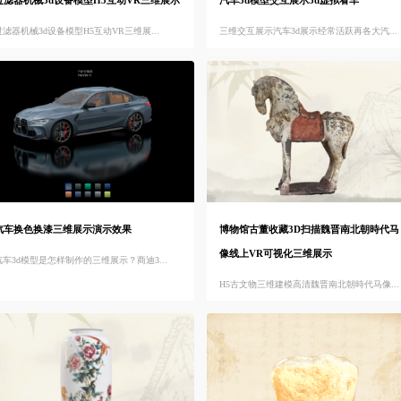
过滤器机械3d设备模型H5互动VR三维展示
汽车3d模型交互展示3d虚拟看车
过滤器机械3d设备模型H5互动VR三维展...
三维交互展示汽车3d展示经常活跃再各大汽...
汽车换色换漆三维展示演示效果
博物馆古董收藏3D扫描魏晋南北朝時代马
像线上VR可视化三维展示
汽车3d模型是怎样制作的三维展示？商迪3...
H5古文物三维建模高清魏晋南北朝時代马像...