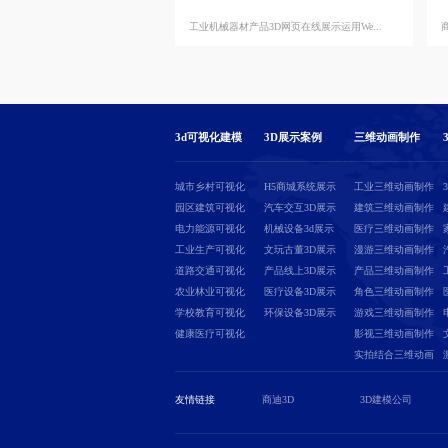
工业机械器材产品3D网页在线展示运用We...
3d可视化建模
3D展示案例
三维动画制作
城市乡村可视化
H5商城系统展示
工业三维动画制作
园区建筑可视化
汽车交互3D展示
建筑三维动画制作
电力能源可视化
机械设备3d展示
医疗三维动画制作
工业生产可视化
文玩古董3D展示
漫游三维动画制作
道路交通可视化
产品线上3D展示
产品三维动画制作
农业林业可视化
医疗设备3D展示
角色三维动画制作
学校教育可视化
环保设备3D展示
游戏三维动画制作
健康医疗可视化
影视三维动画制作
实拍结合三维动画
友情链接
商迪3D
3D建模公司