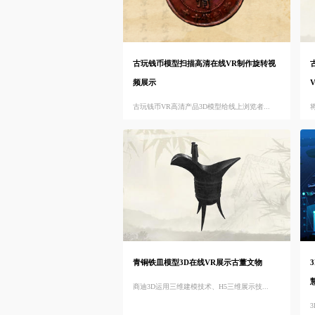
古玩钱币模型扫描高清在线VR制作旋转视
频展示
古玩钱币VR高清产品3D模型给线上浏览者...
青铜铁皿模型3D在线VR展示古董文物
商迪3D运用三维建模技术、H5三维展示技...