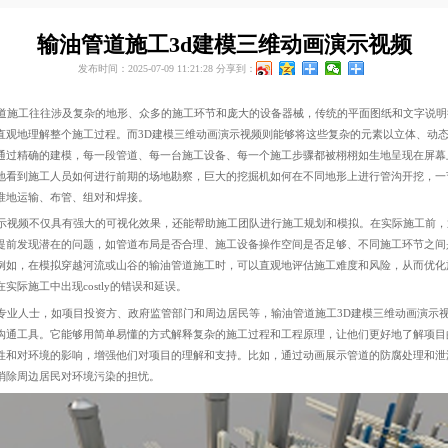
输油管道施工3d建模三维动画演示视频
发布时间：2025-07-09 11:21:28
分享到：
施工往往涉及复杂的地形、众多的施工环节和庞大的设备器械，传统的平面图纸和文字说明
直观地理解整个施工过程。而3D建模三维动画演示视频则能够将这些复杂的元素以立体、动
通过精确的建模，每一段管道、每一台施工设备、每一个施工步骤都被栩栩如生地呈现在屏幕
地看到施工人员如何进行前期的场地勘察，巨大的挖掘机如何在不同地形上进行管沟开挖，一
准地运输、布管、组对和焊接。
视频不仅具有强大的可视化效果，还能帮助施工团队进行施工规划和模拟。在实际施工前，
提前发现潜在的问题，如管道布局是否合理、施工设备操作空间是否足够、不同施工环节之间
例如，在模拟穿越河流或山谷的输油管道施工时，可以直观地评估施工难度和风险，从而优化
实际施工中出现costly的错误和延误。
业人士，如项目投资方、政府监管部门和周边居民等，输油管道施工3D建模三维动画演示
沟通工具。它能够用简单易懂的方式解释复杂的施工过程和工程原理，让他们更好地了解项目
性和对环境的影响，增强他们对项目的理解和支持。比如，通过动画展示管道的防腐处理和泄
消除周边居民对环境污染的担忧。