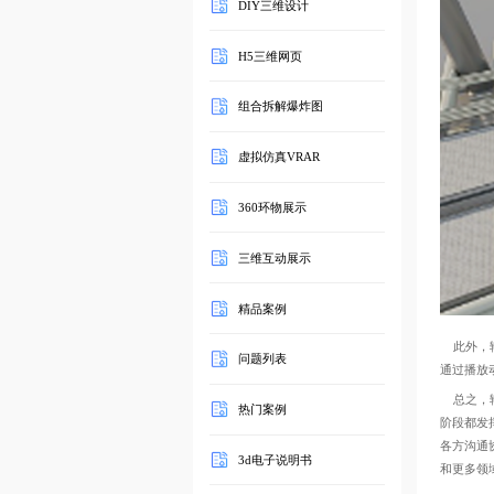
DIY三维设计
H5三维网页
组合拆解爆炸图
虚拟仿真VRAR
360环物展示
三维互动展示
精品案例
此外，输
问题列表
通过播放
总之，输
热门案例
阶段都发
各方沟通
3d电子说明书
和更多领