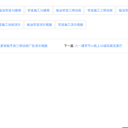
输油管道3d建模
管道施工3d建模
输油管道三维动画
管道施工三维动画
输油
道施工动画演示
输油管道演示视频
管道施工演示视频
儿童智能手表三维动画广告演示视频
下一篇:
八一建军节vr线上3d虚拟展览展厅