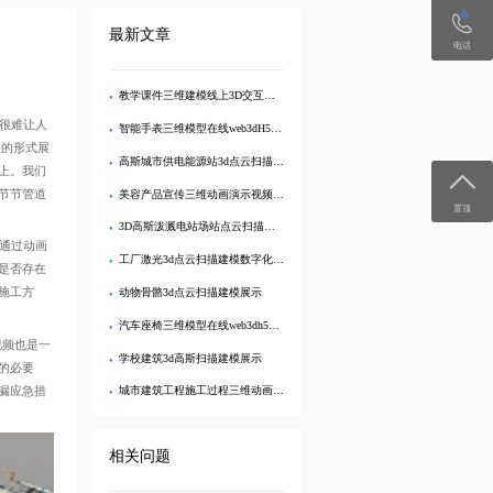
最新文章
电话
教学课件三维建模线上3D交互展示
很难让人
智能手表三维模型在线web3dH5互动展示
态的形式展
高斯城市供电能源站3d点云扫描模型三维可视化管理
上。我们
节节管道
美容产品宣传三维动画演示视频制作
置顶
3D高斯泼溅电站场站点云扫描三维建模
通过动画
工厂激光3d点云扫描建模数字化三维展示
是否存在
施工方
动物骨骼3d点云扫描建模展示
汽车座椅三维模型在线web3dh5交互展示
视频也是一
学校建筑3d高斯扫描建模展示
的必要
漏应急措
城市建筑工程施工过程三维动画演示视频制作
相关问题