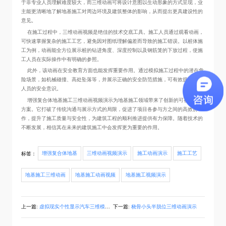
于非专业人员理解难度较大，而三维动画可将设计意图以生动形象的方式呈现，业
主能更清晰地了解地基施工对周边环境及建筑整体的影响，从而提出更具建设性的
意见。
在施工过程中，三维动画视频是绝佳的技术交底工具。施工人员通过观看动画，
可快速掌握复杂的施工工艺，避免因对图纸理解偏差而导致的施工错误。以桩体施
工为例，动画能全方位展示桩的钻进角度、深度控制以及钢筋笼的下放过程，使施
工人员在实际操作中有明确的参照。
此外，该动画在安全教育方面也能发挥重要作用。通过模拟施工过程中的潜在危
险场景，如机械碰撞、高处坠落等，并展示正确的安全防范措施，可有效提高施工
人员的安全意识。
增强复合体地基施工三维动画视频演示为地基施工领域带来了创新的可视化解决
方案。它打破了传统沟通与展示方式的局限，促进了项目各参与方之间的高效协
作，提升了施工质量与安全性，为建筑工程的顺利推进提供有力保障。随着技术的
不断发展，相信其在未来的建筑施工中会发挥更为重要的作用。
标签：
增强复合体地基
三维动画视频演示
施工动画演示
施工工艺
地基施工三维动画
地基施工动画视频
地基施工视频演示
上一篇:
虚拟现实个性显示汽车三维模型3d互动展示
下一篇:
桡骨小头半脱位三维动画演示