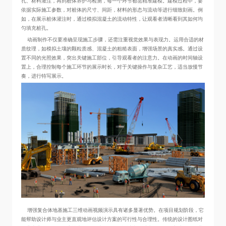
孔、材料灌注，再到桩体养护与检测，每一个环节都需精准建模。建模过程中，要
依据实际施工参数，对桩体的尺寸、间距，材料的形态与流动等进行细致刻画。例
如，在展示桩体灌注时，通过模拟混凝土的流动特性，让观看者清晰看到其如何均
匀填充桩孔。
动画制作不仅要准确呈现施工步骤，还需注重视觉效果与表现力。运用合适的材
质纹理，如模拟土壤的颗粒质感、混凝土的粗糙表面，增强场景的真实感。通过设
置不同的光照效果，突出关键施工部位，引导观看者的注意力。在动画的时间轴设
置上，合理控制每个施工环节的展示时长，对于关键操作与复杂工艺，适当放慢节
奏，进行特写展示。
增强复合体地基施工三维动画视频演示具有诸多显著优势。在项目规划阶段，它
能帮助设计师与业主更直观地评估设计方案的可行性与合理性。传统的设计图纸对